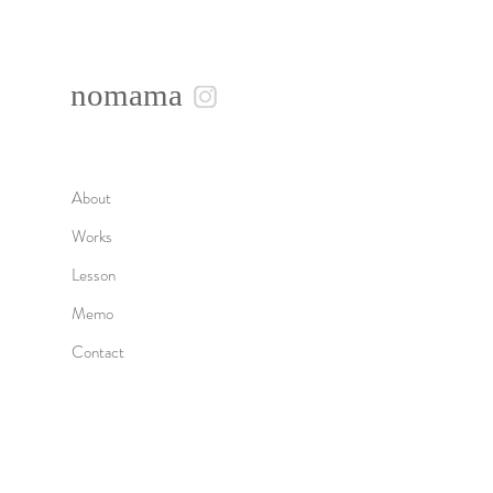
nomama
About
Works
Lesson
Memo
Contact