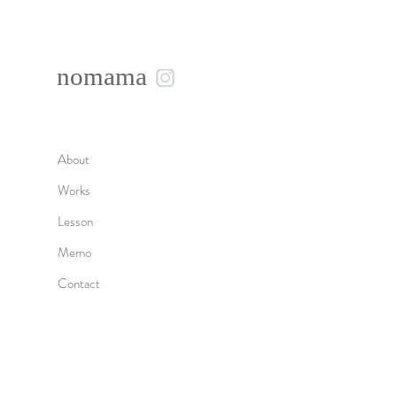
nomama
About
Works
Lesson
Memo
Contact