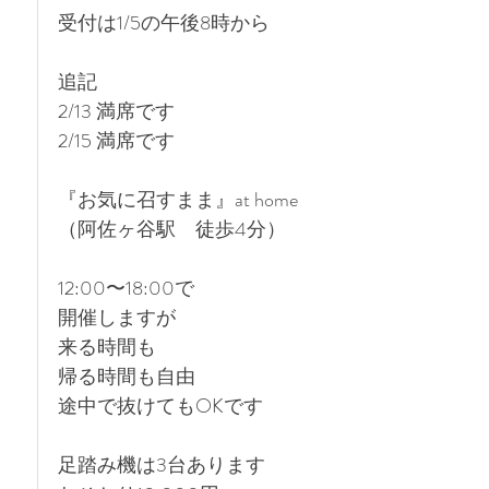
受付は1/5の午後8時から
追記
2/13 満席です
2/15 満席です
『お気に召すまま』at home 
（阿佐ヶ谷駅　徒歩4分）
12:00〜18:00で
開催しますが
来る時間も
帰る時間も自由
途中で抜けてもOKです 
足踏み機は3台あります